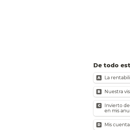
De todo est
La rentabi
A
Nuestra vi
B
Invierto de
C
en mis anun
Mis cuenta
D